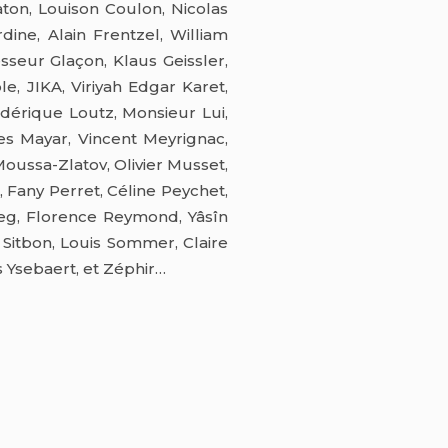
ton, Louison Coulon, Nicolas
dine, Alain Frentzel, William
sseur Glaçon, Klaus Geissler,
, JIKA, Viriyah Edgar Karet,
édérique Loutz, Monsieur Lui,
es Mayar, Vincent Meyrignac,
oussa-Zlatov, Olivier Musset,
, Fany Perret, Céline Peychet,
ieg, Florence Reymond, Yâsîn
Sitbon, Louis Sommer, Claire
 Ysebaert, et Zéphir…