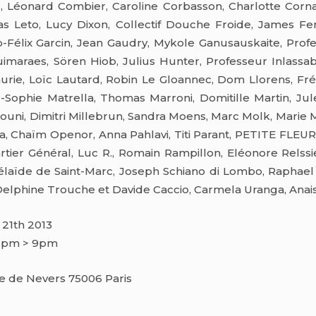
, Léonard Combier, Caroline Corbasson, Charlotte Corna
as Leto, Lucy Dixon, Collectif Douche Froide, James Fer
up-Félix Garcin, Jean Gaudry, Mykole Ganusauskaite, Profe
maraes, Sören Hiob, Julius Hunter, Professeur Inlassable
faurie, Loïc Lautard, Robin Le Gloannec, Dom Llorens, Fr
-Sophie Matrella, Thomas Marroni, Domitille Martin, Jul
uni, Dimitri Millebrun, Sandra Moens, Marc Molk, Marie M
na, Chaïm Openor, Anna Pahlavi, Titi Parant, PETITE FLEUR
rtier Général, Luc R., Romain Rampillon, Eléonore Relss
élaïde de Saint-Marc, Joseph Schiano di Lombo, Raphael 
 Delphine Trouche et Davide Caccio, Carmela Uranga, Anais
l 21th 2013
 6pm > 9pm
rue de Nevers 75006 Paris