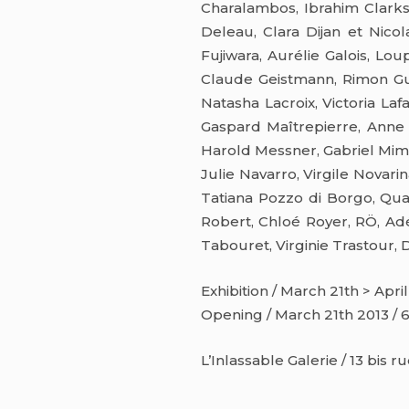
Charalambos, Ibrahim Clarks
Deleau, Clara Dijan et Nicol
Fujiwara, Aurélie Galois, Lo
Claude Geistmann, Rimon Gui
Natasha Lacroix, Victoria La
Gaspard Maîtrepierre, Anne 
Harold Messner, Gabriel Mimo
Julie Navarro, Virgile Novari
Tatiana Pozzo di Borgo, Qua
Robert, Chloé Royer, RÖ, Ad
Tabouret, Virginie Trastour,
Exhibition / March 21th > Apri
Opening / March 21th 2013 /
L’Inlassable Galerie / 13 bis 